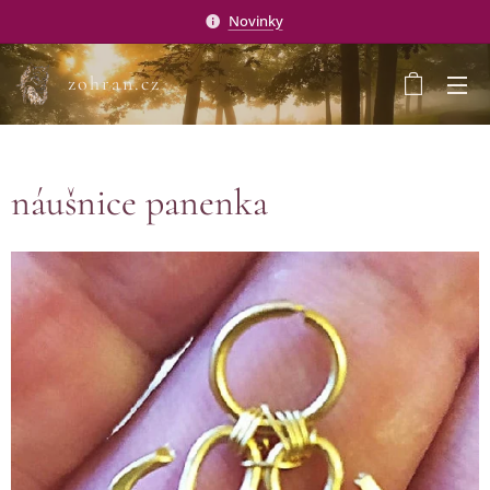
Novinky
zohran.cz
náušnice panenka