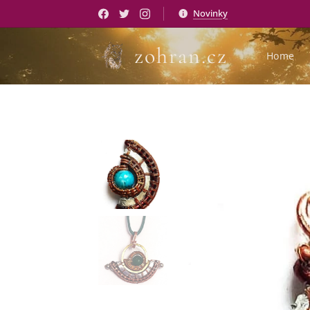
Novinky
zohran.cz
Home