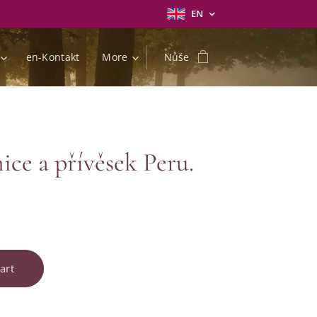
EN
en-Kontakt
More
Nůše
ice a přívěsek Peru.
art