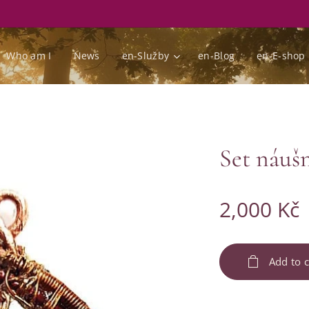
Who am I
News
en-Služby
en-Blog
en-E-shop
Set náušn
2,000
Kč
Add to c