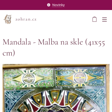
Novinky
zohran.cz
Mandala - Malba na skle (41x55
cm)