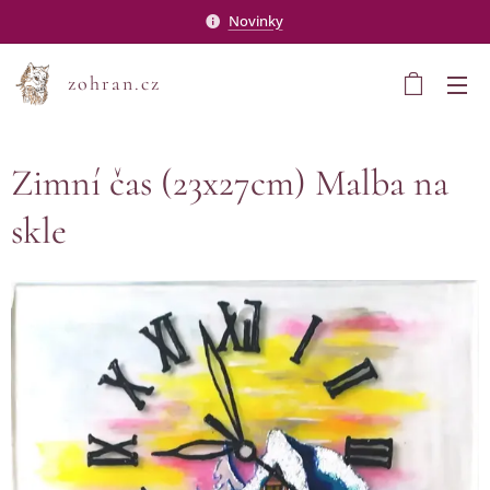
Novinky
zohran.cz
Zimní čas (23x27cm) Malba na
skle