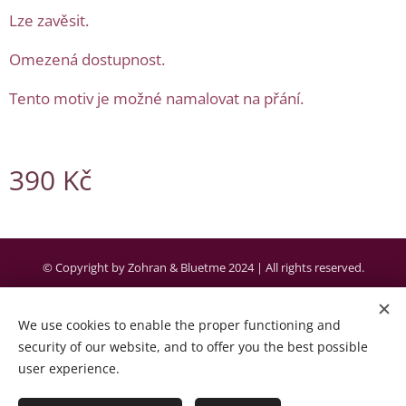
Lze zavěsit.
Omezená dostupnost.
Tento motiv je možné namalovat na přání.
390
Kč
© Copyright by Zohran & Bluetme 2024 | All rights reserved.
Created by the company Bluetme a business partner of Webnode AG.
We use cookies to enable the proper functioning and
Cookies
security of our website, and to offer you the best possible
user experience.
Languages
Čeština
English