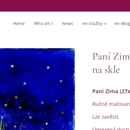
Home
Who am I
News
en-Služby
en-Blog
Paní Zim
na skle
Paní Zima (27
Ručně malovaný
Lze zavěsit.
Omezená dostu