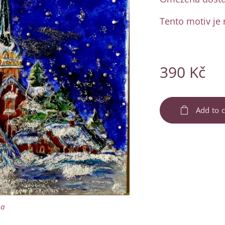
Tento motiv je
390
Kč
Add to c
ma