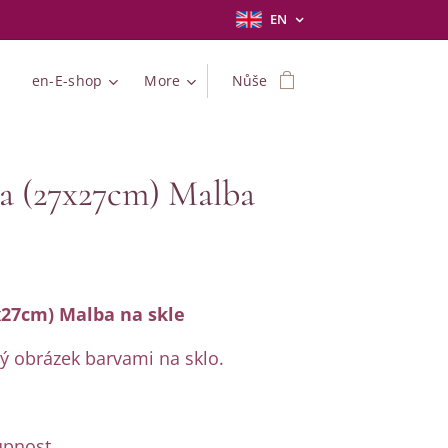
EN
en-E-shop
More
Nůše
a (27x27cm) Malba
x27cm) Malba na skle
 obrázek barvami na sklo.
pnost.